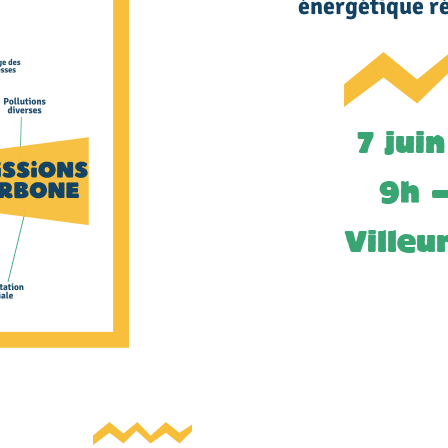
énergétique ré
7 jui
9h –
Villeu