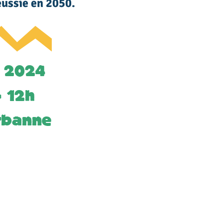
ussie en 2050.
n 2024
 12h
rbanne