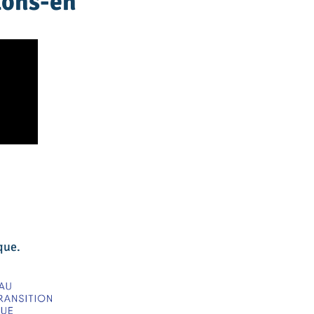
ttons-en
que.